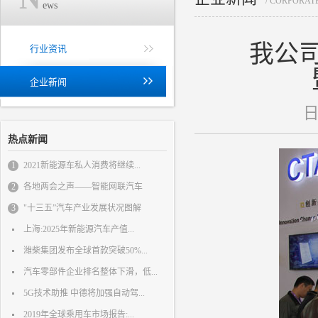
/ CORPORAT
ews
我公司
行业资讯
企业新闻
日
热点新闻
1
2021新能源车私人消费将继续...
2
各地两会之声——智能网联汽车
3
"十三五”汽车产业发展状况图解
上海:2025年新能源汽车产值...
潍柴集团发布全球首款突破50%...
汽车零部件企业排名整体下滑，低...
5G技术助推 中德将加强自动驾...
2019年全球乘用车市场报告:...